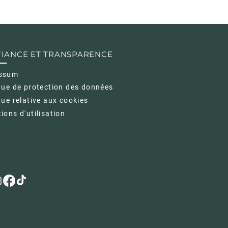
nt moyen de renforcer la confiance 
vous en toute confiance.
nts sur le fait qu’ils peuvent acheter 
IANCE ET TRANSPARENCE
ssum
que de protection des données
que relative aux cookies
ions d'utilisation