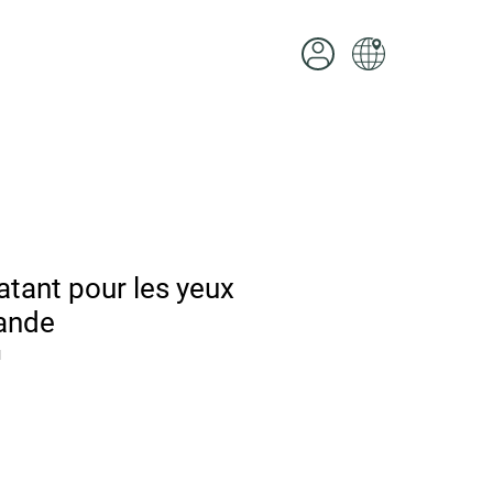
tant pour les yeux
ande
1