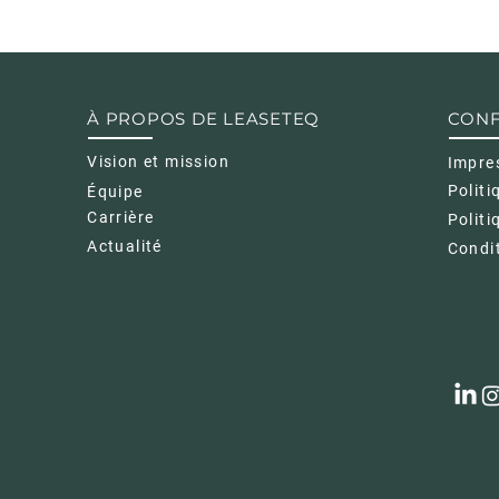
simple est un excelle
peuvent acheter chez 
et de rassurer vos clie
en toute confiance.
À PROPOS DE LEASETEQ
CONF
Vision et mission
Impre
Politi
Équipe
Carrière
Politi
Actualité
Condit