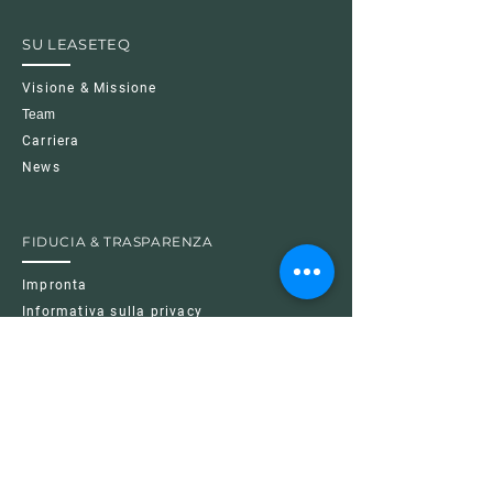
te in tutta sicurezza.
SU LEASETEQ
Visione & Missione
Team
Carriera
News
FIDUCIA & TRASPARENZA
Impronta
Informativa sulla privacy
Informativa sui cookie
Condizioni d'uso