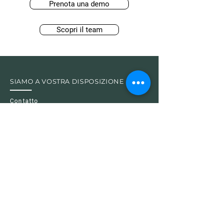
Prenota una demo
Scopri il team
SIAMO A VOSTRA DISPOSIZIONE
Contatto
FAQ
SU LEASETEQ
Visione & Missione
Team
Carriera
News