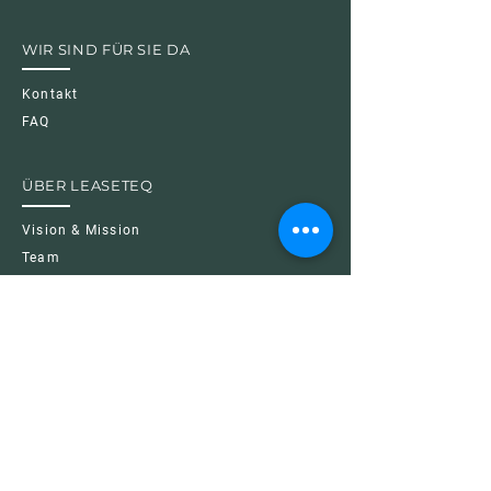
WIR SIND FÜR SIE DA
Kontakt
FAQ
ÜBER LEASETEQ
Vision & Mission
Team
Karriere
News
VERTRAUEN & TRANSPARENZ
Impressum
Datenschutzrichtline
Cookie Richtline