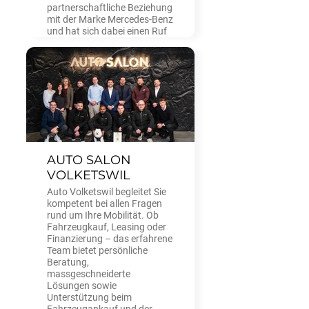
partnerschaftliche Beziehung
mit der Marke Mercedes-Benz
und hat sich dabei einen Ruf
für kompetente Beratung,
fachmännischen Service und
hohe Kundenzufriedenheit
erworben – zuletzt mehrfach
ausgezeichnet als beste
Mercedes-Benz
Händlergruppe der Schweiz.
AUTO SALON
VOLKETSWIL
Auto Volketswil begleitet Sie
kompetent bei allen Fragen
rund um Ihre Mobilität. Ob
Fahrzeugkauf, Leasing oder
Finanzierung – das erfahrene
Team bietet persönliche
Beratung,
massgeschneiderte
Lösungen sowie
Unterstützung beim
Fahrzeugankauf und der